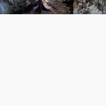
Pool Uinic
Pool Uinic es un pequeño pero bellísimo cenote que se
encuentra en el hermoso pueblo de Homún.
Yuc.
MX