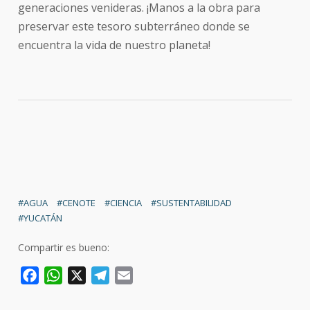
generaciones venideras. ¡Manos a la obra para
preservar este tesoro subterráneo donde se
encuentra la vida de nuestro planeta!
AGUA
CENOTE
CIENCIA
SUSTENTABILIDAD
YUCATÁN
Compartir es bueno:
F
W
X
T
E
a
h
e
m