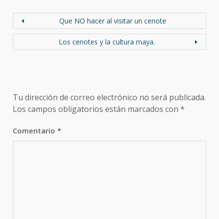
c
a
l
a
e
t
e
i
Que NO hacer al visitar un cenote
b
s
g
l
o
A
r
Los cenotes y la cultura maya.
o
p
a
k
p
m
Tu dirección de correo electrónico no será publicada.
Los campos obligatorios están marcados con
*
Comentario
*